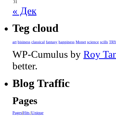
31
« Дек
Teg cloud
art
bisiness
classical
fantasy
happiness
Monet
science
scills
TR
WP-Cumulus by
Roy Ta
better.
Blog Traffic
Pages
Pages
|
Hits
|
Unique